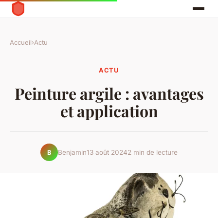
Accueil
›
Actu
ACTU
Peinture argile : avantages
et application
Benjamin
13 août 2024
2 min de lecture
B