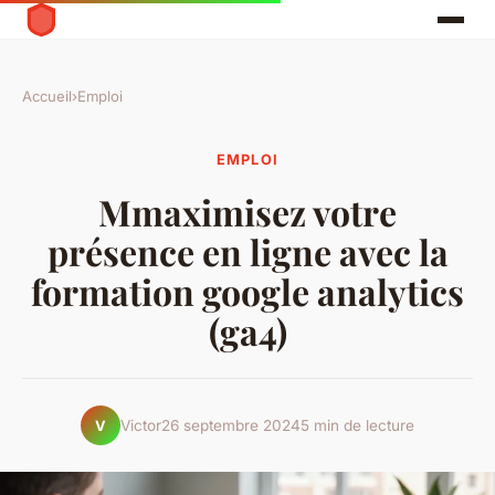
Accueil
›
Emploi
EMPLOI
Mmaximisez votre
présence en ligne avec la
formation google analytics
(ga4)
Victor
26 septembre 2024
5 min de lecture
V